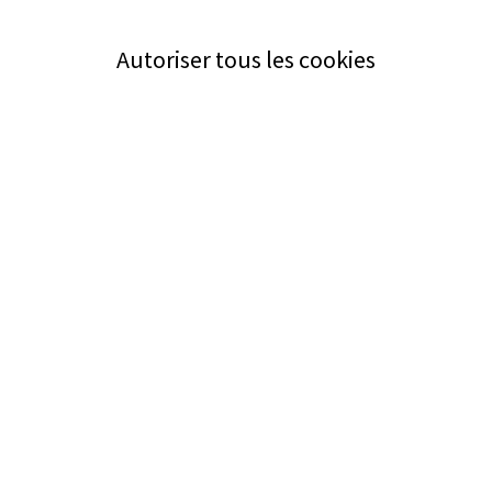
Autoriser tous les cookies
Service
Bezugsquellen
Aus- und Weiterbildung
Das ABZ der Stromwelt
NIN-Know-How
Informationen
Impressum
Datenschutz
AGB
Adresse