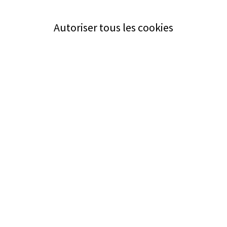
Autoriser tous les cookies
Service
Bezugsquellen
Aus- und Weiterbildung
Das ABZ der Stromwelt
NIN-Know-How
Informationen
Impressum
Datenschutz
AGB
Adresse