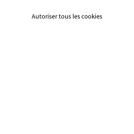
Autoriser tous les cookies
Service
Bezugsquellen
Aus- und Weiterbildung
Das ABZ der Stromwelt
NIN-Know-How
Informationen
Impressum
Datenschutz
AGB
Adresse