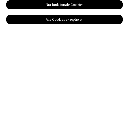
Nur funktionale Cookies
Alle Cookies akzeptieren
Service
Bezugsquellen
Das ABZ der Stromwelt
NIN-Know-How
Informationen
Impressum
Datenschutz
AGB
Adresse