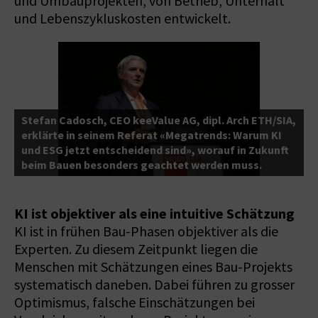
und Umbauprojekten, von Betrieb, Unterhalt
und Lebenszykluskosten entwickelt.
Stefan Cadosch, CEO keeValue AG, dipl. Arch ETH/SIA,
b
erklärte in seinem Referat «Megatrends: Warum KI
I
nt
und ESG jetzt entscheidend sind», worauf in Zukunft
D
beim Bauen besonders geachtet werden muss.
e
KI ist objektiver als eine intuitive Schätzung
KI ist in frühen Bau-Phasen objektiver als die
Experten. Zu diesem Zeitpunkt liegen die
Menschen mit Schätzungen eines Bau-Projekts
systematisch daneben. Dabei führen zu grosser
Optimismus, falsche Einschätzungen bei