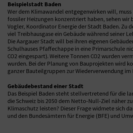
Beispielstadt Baden
Wer dem Klimawandel entgegenwirken will, muss al
fossiler Heizungen konzentriert haben, sehen wi
Vogler, Koordinator Energie der Stadt Baden. Zu 
viel Treibhausgase ein Gebäude während seiner L
Die Aargauer Stadt will bei ihren eigenen Gebäu
Schulhauses Pfaffechappe in eine Primarschule ni
CO2 eingespart). Weitere Tonnen CO2 wurden vermi
wurden. Bei der Planung von Bauprojekten wird kon
ganzer Bauteilgruppen zur Wiederverwendung im Fo
Gebäudebestand einer Stadt
Das Beispiel Baden steht stellvertretend für die
die Schweiz bis 2050 dem Netto-Null-Ziel näher z
Klimaschutz leisten? Dieser Frage widmete sich d
und den Bundesämtern für Energie (BFE) und Umwel