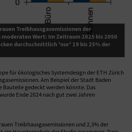
 grauen Treibhausgasemissionen der
D
n moderaten Wert: Im Zeitraum 2025 bis 2050
b
cken durchschnittlich 'nur' 19 bis 25% der
B
G
pe für ökologisches Systemdesign der ETH Zürich
usgasemissionen. Am Beispiel der Stadt Baden
e Bauteile gedeckt werden könnte. Das
 wurde Ende 2024 nach gut zwei Jahren
grauen Treibhausgasemissionen und 2,3% der
ht ein Hauptergebnis der Studie zusammen. Dass