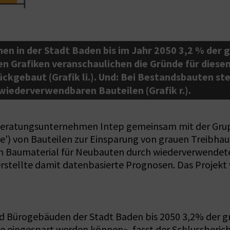
n in der Stadt Baden bis im Jahr 2050 3,2 % der
n Grafiken veranschaulichen die Gründe für diese
kgebaut (Grafik li.). Und: Bei Bestandsbauten ste
iederverwendbaren Bauteilen (Grafik r.).
 Beratungsunternehmen Intep gemeinsam mit der Grup
e') von Bauteilen zur Einsparung von grauen Treibha
n Baumaterial für Neubauten durch wiederverwendet
erstellte damit datenbasierte Prognosen. Das Projekt
nd Bürogebäuden der Stadt Baden bis 2050 3,2% der 
e eingespart werden können», fasst der Schlussberic