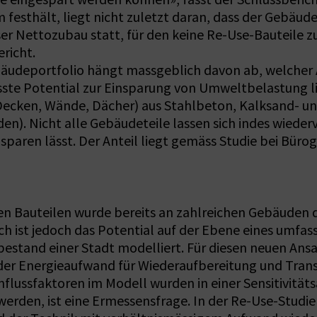
eam festhält, liegt nicht zuletzt daran, dass der Geb
sser Nettozubau statt, für den keine Re-Use-Bauteile 
richt.
äudeportfolio hängt massgeblich davon ab, welcher A
te Potential zur Einsparung von Umweltbelastung li
ecken, Wände, Dächer) aus Stahlbeton, Kalksand- un
). Nicht alle Gebäudeteile lassen sich indes wieder
nsparen lässt. Der Anteil liegt gemäss Studie bei B
n Bauteilen wurde bereits an zahlreichen Gebäuden d
h ist jedoch das Potential auf der Ebene eines umfa
estand einer Stadt modelliert. Für diesen neuen An
der Energieaufwand für Wiederaufbereitung und Trans
influssfaktoren im Modell wurden in einer Sensitivitä
erden, ist eine Ermessensfrage. In der Re-Use-Studie 