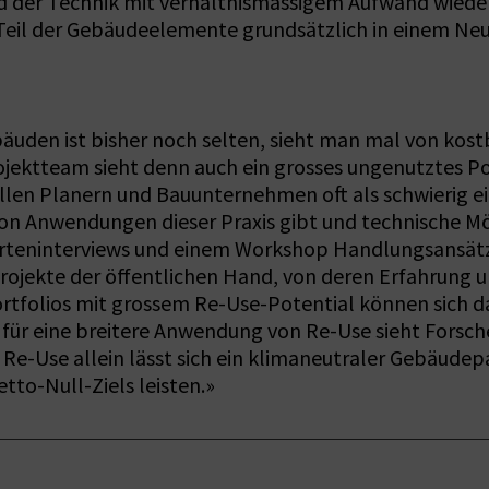
d der Technik mit verhältnismässigem Aufwand wiede
er Teil der Gebäudeelemente grundsätzlich in einem N
uden ist bisher noch selten, sieht man mal von kost
jektteam sieht denn auch ein grosses ungenutztes P
len Planern und Bauunternehmen oft als schwierig ein
l von Anwendungen dieser Praxis gibt und technische M
rteninterviews und einem Workshop Handlungsansätze 
otprojekte der öffentlichen Hand, von deren Erfahrun
rtfolios mit grossem Re-Use-Potential können sich 
l für eine breitere Anwendung von Re-Use sieht Forsch
e-Use allein lässt sich ein klimaneutraler Gebäudepar
tto-Null-Ziels leisten.»