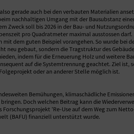
so gerade auch bei den verbauten Materialien ansetz
r beim nachhaltigen Umgang mit der Bausubstanz eine
dem Zweck soll bis 2026 in der Bau- und Nutzungsord
ebenszeit pro Quadratmeter maximal ausstossen darf.
den mit dem guten Beispiel vorangehen. So wurde bei
cht neu gebaut, sondern die Tragstruktur des Gebäud
eden, indem für die Erneuerung Holz und weitere Ba
sequent auf die Systemtrennung geachtet. Ziel ist, s
lgeprojekt oder an anderer Stelle möglich ist.
 landesweiten Bemühungen, klimaschädliche Emissione
u bringen. Doch welchen Beitrag kann die Wiederverw
as Forschungsprojekt 'Re-Use auf dem Weg zum Netto-
t (BAFU) finanziell unterstützt wurde.