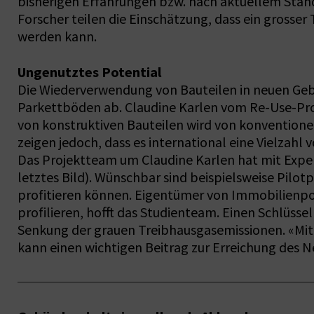
bisherigen Erfahrungen bzw. nach aktuellem Stan
Forscher teilen die Einschätzung, dass ein gross
werden kann.
Ungenutztes Potential
Die Wiederverwendung von Bauteilen in neuen Gebä
Parkettböden ab. Claudine Karlen vom Re-Use-Pro
von konstruktiven Bauteilen wird von konventionel
zeigen jedoch, dass es international eine Vielzah
Das Projektteam um Claudine Karlen hat mit Expe
letztes Bild). Wünschbar sind beispielsweise Pil
profitieren können. Eigentümer von Immobilienpo
profilieren, hofft das Studienteam. Einen Schlüsse
Senkung der grauen Treibhausgasemissionen. «Mit R
kann einen wichtigen Beitrag zur Erreichung des Ne