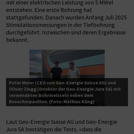
mit einer elektrischen Leistung von 5 MWel
entstehen. Eine erste Bohrung hat
stattgefunden. Danach wurden Anfang Juli 2025
Stimulationsmessungen in der Tiefbohrung
durchgeführt. Inzwischen sind deren Ergebnisse
bekannt.
E
m
B
D
d
Peter Meier (CEO von Geo-Energie Suisse AG) und
e
Olivier Zingg (Direktor der Geo-Energie Jura SA) mit
P
en
verwendeten Bohrmeisseln neben dem
S
Besucherpavillon. (Foto: Mathias Küng)
S
Laut Geo-Energie Suisse AG und Geo-Energie
Jura SA bestätigen die Tests, «dass die