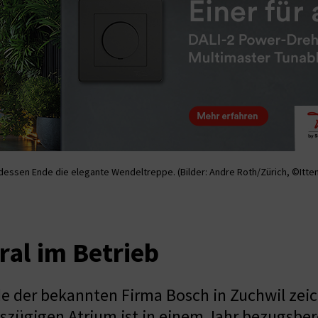
dessen Ende die elegante Wendeltreppe. (Bilder: Andre Roth/Zürich, ©Itte
al im Betrieb
 der bekannten Firma Bosch in Zuchwil zeich
szügigen Atrium ist in einem Jahr bezugsber