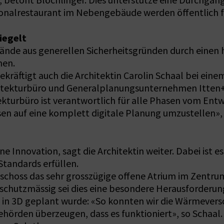
, betont Blöchlinger. Dies unterstütze eine Durchgän
onalrestaurant im Nebengebäude werden öffentlich fü
iegelt
lände aus generellen Sicherheitsgründen durch einen
hen.
bekräftigt auch die Architektin Carolin Schaal bei e
hitekturbüro und Generalplanungsunternehmen Itten+B
tekturbüro ist verantwortlich für alle Phasen vom Ent
en auf eine komplett digitale Planung umzustellen», 
ine Innovation, sagt die Architektin weiter. Dabei ist e
tandards erfüllen.
choss das sehr grosszügige offene Atrium im Zentru
schutzmässig sei dies eine besondere Herausforderung
n in 3D geplant wurde: «So konnten wir die Wärmever
hörden überzeugen, dass es funktioniert», so Schaal