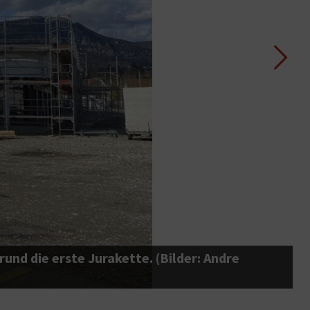
und die erste Jurakette. (Bilder: Andre
V