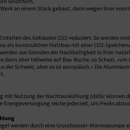
ton Solothurn.
m Werk an einem Stück gebaut, dann wegen ihrer enorm
 Erstellen des Gebäudes CO2-reduziert. So werden emi
 als konstruktiver Holzbau mit einer CO2-Speicherung
werden aus Gründen der Nachhaltigkeit in ihrer natür
te dann aber teilweise auf Bau-Buche, so Schaal, «um
s der Schweiz, aber es ist europäisch.» Die Aluminiumf
t.
tung mit Nutzung der Nachtauskühlung (dafür können d
e Energieversorgung reiche jederzeit, um Peaks abzud
hlung
segel werden durch eine Grundwasser-Wärmepumpe sich