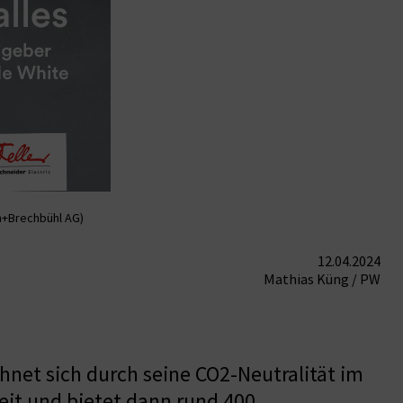
n+Brechbühl AG)
12.04.2024
Mathias Küng / PW
net sich durch seine CO2-Neutralität im
eit und bietet dann rund 400