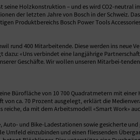
t seine Holzkonstruktion – und es wird CO2-neutral i
tionen der letzten Jahre von Bosch in der Schweiz. Da
tigen Produktbereichs Bosch Power Tools Accessories, 
il rund 400 Mitarbeitende. Diese werden ins neue V
t dazu: «Uns verbindet eine langjährige Partnerschaft 
unserer Geschäfte. Wir wollen unseren Mitarbei-tenden
ine Bürofläche von 10 700 Quadratmetern mit einer H
ft von ca. 70 Prozent ausgelegt, erklärt die Medienve
s reiche, da mit dem Arbeitsmodell «Smart Work» auc
, Auto- und Bike-Ladestationen sowie gesicherte und 
ziale Umfeld einzubinden und einen fliessenden Über