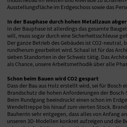
Industriebau im Westen und Riverside zu schaffen»
Ausstellungsfläche im Erdgeschoss sowie das Pers
In der Bauphase durch hohen Metallzaun abger
In der Bauphase ist allerdings das gesamte Bauge
will, muss sogar durch eine Sicherheitsschleuse ge
Der ganze Betrieb des Gebäudes ist CO2-neutral, 
rundherum gearbeitet wird. Schaal ist für das Arc
sieben Standorten in der Schweiz tätig. Das Archi
als Chance, unsere Arbeitsmethodik über alle Phas
Schon beim Bauen wird CO2 gespart
Dass der Bau aus Holz erstellt wird, sei für Bosch e
Brandschutz die hohen Anforderungen der Bosch-S
Beim Rundgang beeindruckt einen schon im Erdges
Wendeltreppe bis hinauf zum vierten Stock. Brand
Bauherrin sehr entgegen, dass alles von Anfang a
unseren 3D-Modellen konkret aufzeigen und die Be