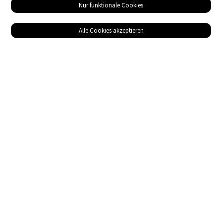
Nur funktionale Cookies
Alle Cookies akzeptieren
Service
Bezugsquellen
Das ABZ der Stromwelt
NIN-Know-How
Informationen
Impressum
Datenschutz
AGB
Adresse
Gebäudetechnik Medien AG