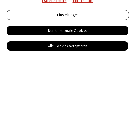
Datenschutz
Impressum
Einstellungen
Nur funktionale Cookies
Alle Cookies akzeptieren
Service
Bezugsquellen
Das ABZ der Stromwelt
NIN-Know-How
Informationen
Impressum